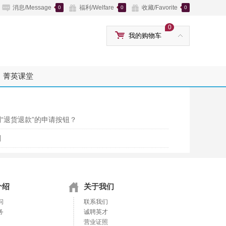
消息/Message
福利/Welfare
收藏/Favorite
0
0
0
0
我的购物车
菁英课堂
“退货退款”的申请按钮？
则
介绍
关于我们
问
联系我们
务
诚聘英才
营业证照