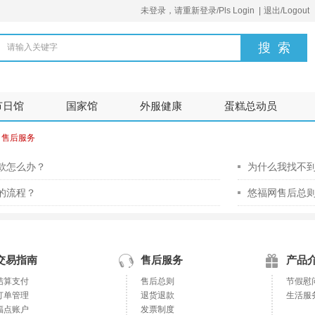
未登录，请重新登录/Pls Login
|
退出/Logout
请输入关键字
节日馆
国家馆
外服健康
蛋糕总动员
>
售后服务
款怎么办？
为什么我找不到
的流程？
悠福网售后总
交易指南
售后服务
产品
结算支付
售后总则
节假慰
订单管理
退货退款
生活服
福点账户
发票制度