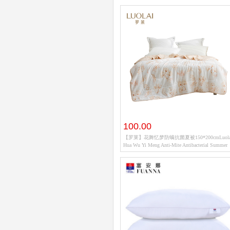
100.00
【罗莱】花舞忆梦防螨抗菌夏被150*200cmLuola
Hua Wu Yi Meng Anti-Mite Antibacterial Summer
Quilt 150*200cm