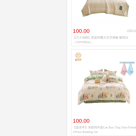
太湖雪
EILEI
睡洞EVE
100.00
280.
無印良品
【六十知棉】双效抑菌大豆空调被-馥芮白
（150*200cm）
水晶家纺
100.00
【蓝若亭】亲肤四件套Lan Ruo Ting Skin-Friend
4-Piece Bedding Set