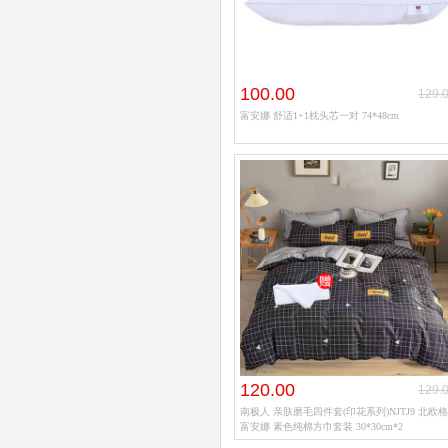
100.00
129.
富安娜 舒适1+1枕头芯一对 74*48cm
120.00
129.
南极人 亲肤磨毛四件套(印花系列)NJTJ9 北欧格
富安娜 素色纯棉方巾套装 30*30cm*2