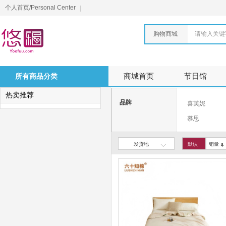
个人首页/Personal Center
购物商城
请输入关键
所有商品分类
商城首页
节日馆
热卖推荐
品牌
喜芙妮
慕思
北极绒
发货地
默认
销量
LOVO
ELLE DECO
博洋家纺
博洋
俞兆林
米乔