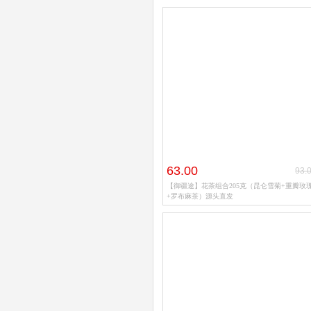
63.00
93.
【御疆途】花茶组合205克（昆仑雪菊+重瓣玫
+罗布麻茶）源头直发