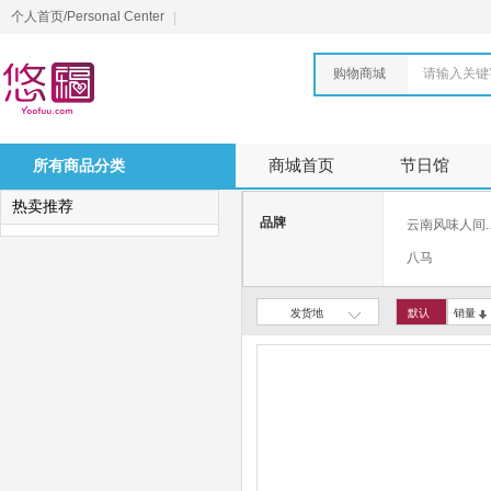
个人首页/Personal Center
购物商城
请输入关键
所有商品分类
商城首页
节日馆
热卖推荐
品牌
云
八马
蒙牛
发货地
默认
销量
天福 TIANFU
百岁山
脉动
诺惠
左江
龙尖斛