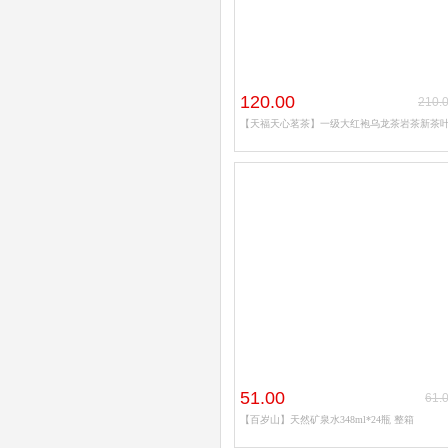
内廷上用
乍甸
臻牧
120.00
210.
佳果源
【天福天心茗茶】一级大红袍乌龙茶岩茶新茶
tims
鳯鸣
伊利
狮峰
隔壁刘奶奶
德亚DE
羽露
Almanor
F5
51.00
61.
元气森林
【百岁山】天然矿泉水348ml*24瓶 整箱