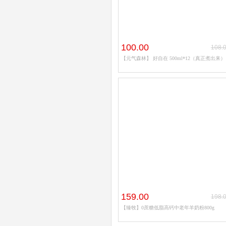
100.00
108.
【元气森林】 好自在 500ml*12（真正煮出来）
159.00
198.
【臻牧】0蔗糖低脂高钙中老年羊奶粉800g