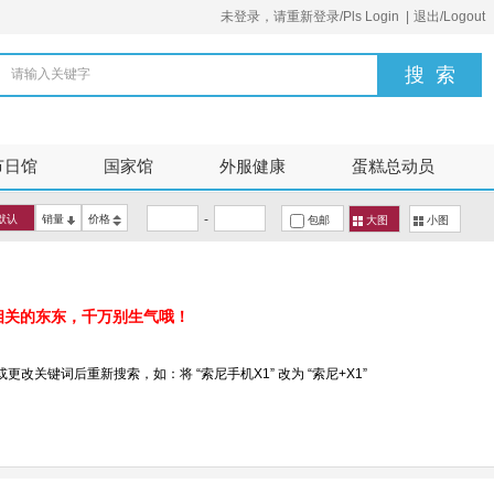
未登录，请重新登录/Pls Login
|
退出/Logout
请输入关键字
节日馆
国家馆
外服健康
蛋糕总动员
-
默认
销量
价格
包邮
大图
小图
相关的东东，千万别生气哦！
改关键词后重新搜索，如：将 “索尼手机X1” 改为 “索尼+X1”