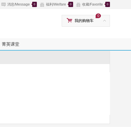
消息/Message
福利/Welfare
收藏/Favorite
0
0
0
0
我的购物车
菁英课堂