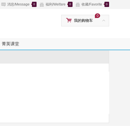
消息/Message
福利/Welfare
收藏/Favorite
0
0
0
0
我的购物车
菁英课堂