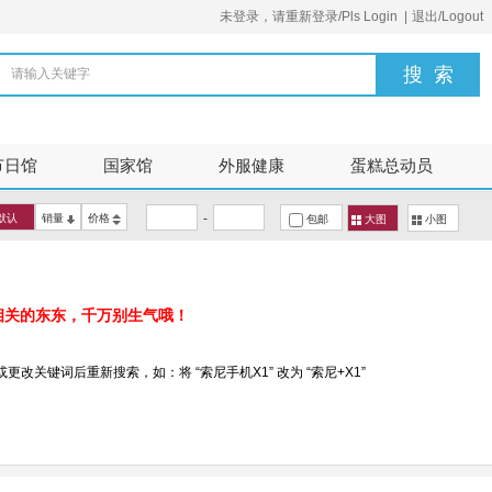
未登录，请重新登录/Pls Login
|
退出/Logout
请输入关键字
节日馆
国家馆
外服健康
蛋糕总动员
-
默认
销量
价格
包邮
大图
小图
相关的东东，千万别生气哦！
改关键词后重新搜索，如：将 “索尼手机X1” 改为 “索尼+X1”