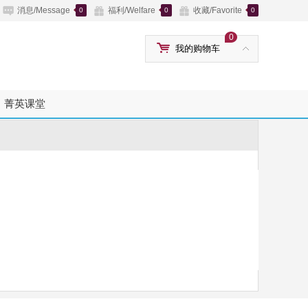
消息/Message
福利/Welfare
收藏/Favorite
0
0
0
0
我的购物车
菁英课堂