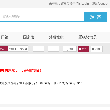
未登录，请重新登录/Pls Login
|
退出/Logout
请输入关键字
节日馆
国家馆
外服健康
蛋糕总动员
-
默认
销量
价格
包邮
大图
小图
相关的东东，千万别生气哦！
改关键词后重新搜索，如：将 “索尼手机X1” 改为 “索尼+X1”