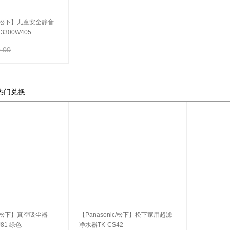
ic/松下】儿童安全静音
300W405
.00
热门兑换
ic/松下】真空吸尘器
【Panasonic/松下】松下家用超滤
J81 绿色
净水器TK-CS42