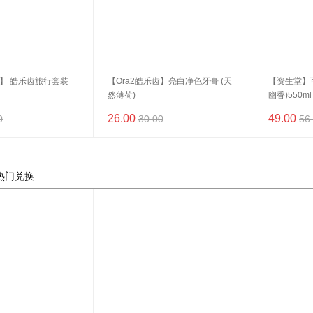
齿】 皓乐齿旅行套装
【Ora2皓乐齿】亮白净色牙膏 (天
【资生堂】
然薄荷)
幽香)550ml
26.00
49.00
0
30.00
56
热门兑换