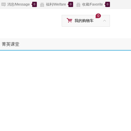
消息/Message
福利/Welfare
收藏/Favorite
0
0
0
0
我的购物车
菁英课堂