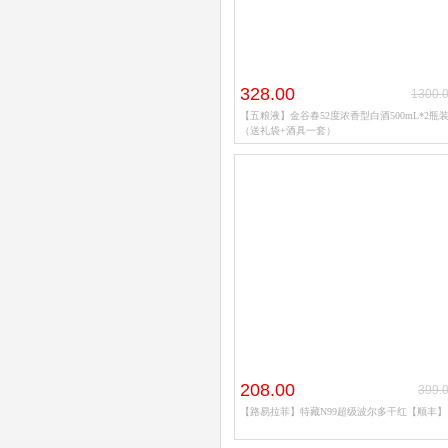
328.00
1300.
【五粮液】金谷春52度浓香型白酒500mL*2瓶
（送礼袋+酒具一套）
208.00
399.
【路易拉菲】特藏N99超级波尔多干红【顺丰】