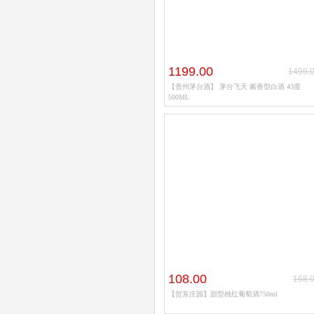
1199.00
1499.
【贵州茅台酒】 茅台飞天 酱香型白酒 43度
500ML
108.00
168.
【贺东庄园】甜型桃红葡萄酒750ml