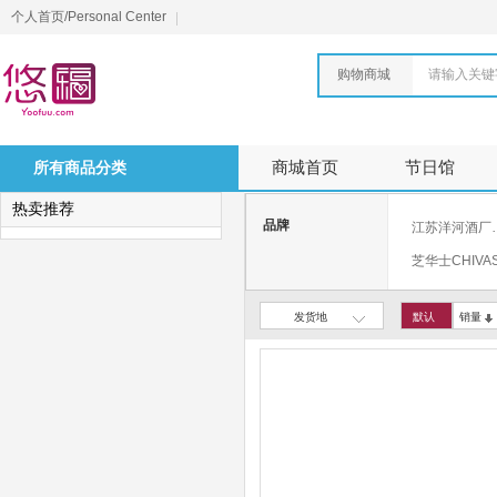
个人首页/Personal Center
购物商城
请输入关键
所有商品分类
商城首页
节日馆
热卖推荐
品牌
江苏洋河酒
芝华士CHIVA
钟薛高
发货地
默认
销量
张裕先锋
嘉士伯
路易拉菲
四川古蔺郎
喀葡咖