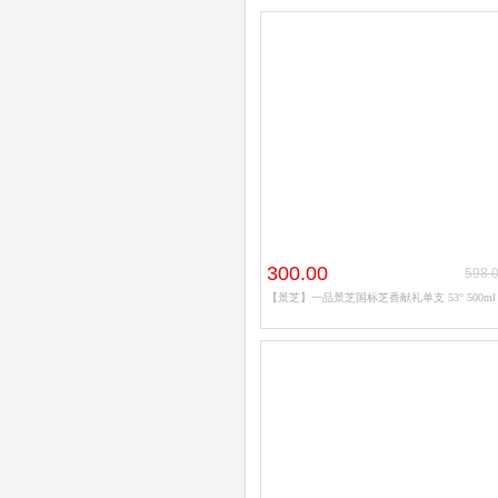
300.00
598.
【景芝】一品景芝国标芝香献礼单支 53° 500ml