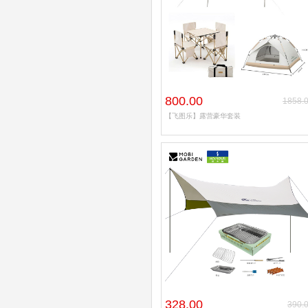
创威
NBA
800.00
1858.
【飞图乐】露营豪华套装
328.00
390.