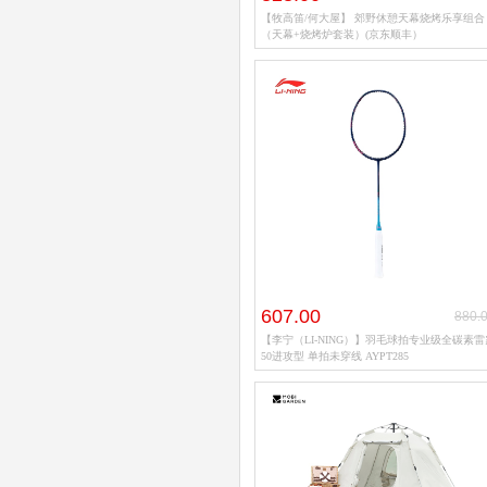
【牧高笛/何大屋】 郊野休憩天幕烧烤乐享组合
（天幕+烧烤炉套装）(京东顺丰）
607.00
880.
【李宁（LI-NING）】羽毛球拍专业级全碳素雷
50进攻型 单拍未穿线 AYPT285