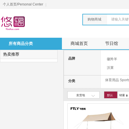
个人首页/Personal Center
购物商城
请输入关键
所有商品分类
商城首页
节日馆
热卖推荐
品牌
徽羚羊
沃莱
何大屋
体育用品 Sports
分类
挪客
大迈
发货地
默认
销量
柯迈龙
HTASK宏太
Yottoy
JOINFIT