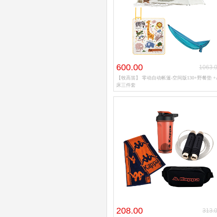
600.00
1063.
【牧高笛】 零动自动帐篷-空间版130+野餐垫 +
床三件套
208.00
313.