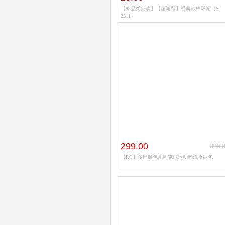
【88品类狂欢】【趣游帮】经典款棒球帽（S-
2311）
299.00
389.
【RC】多巴胺色系匹克球运动潮流收纳包