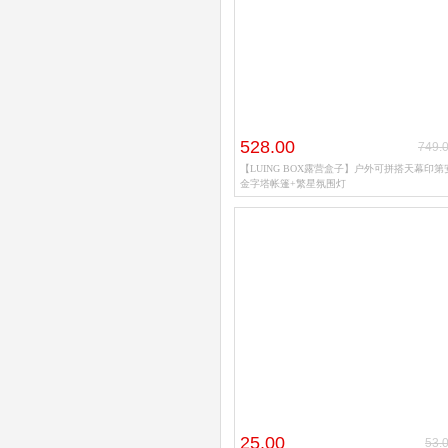
创威
NBA
528.00
749.
【LUING BOX露营盒子】户外可拼搭天幕印第
金字塔帐篷+繁星氛围灯
25.00
53.