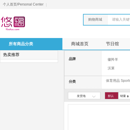
个人首页/Personal Center
购物商城
请输入关键
所有商品分类
商城首页
节日馆
热卖推荐
品牌
徽羚羊
沃莱
何大屋
体育用品 Sports
分类
挪客
大迈
发货地
默认
销量
柯迈龙
HTASK宏太
Yottoy
JOINFIT