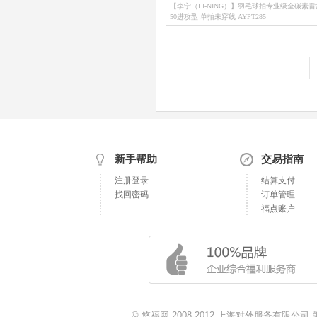
【李宁（LI-NING）】羽毛球拍专业级全碳素雷
50进攻型 单拍未穿线 AYPT285
新手帮助
交易指南
注册登录
结算支付
找回密码
订单管理
福点账户
© 悠福网 2008-2012 上海对外服务有限公司