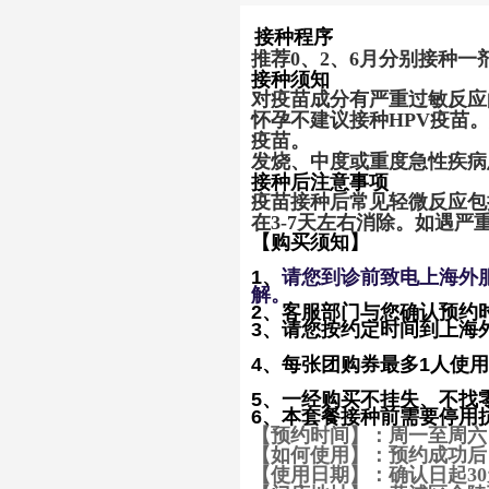
接种程序
推荐
0
、2、
6
月分别接种一
接种须知
对疫苗成分有严重过敏反应
怀孕不建议接种
HPV
疫苗。
疫苗。
发烧、中度或重度急性疾病
接种后注意事项
疫苗接种后常见轻微反应包
在
3-7
天左右消除。如遇严
【购买须知】
1
、
请您到诊前致电上海外
解。
2、客服部门与您确认预约
3、请您按约定时间到上海
4、每张团购券最多
1
人使用
5、一经购买不挂失、不找
6、本套餐接种前需要停用
【预约时间】：周一至周六 8：
【如何使用】：预约成功后
【使用日期】：确认 日起3