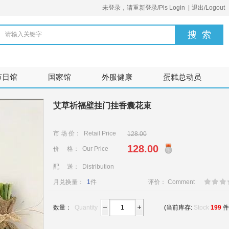
未登录，请重新登录/Pls Login
|
退出/Logout
请输入关键字
节日馆
国家馆
外服健康
蛋糕总动员
艾草祈福壁挂门挂香囊花束
市 场 价： Retail Price
128.00
128.00
价 格： Our Price
配 送： Distribution
月兑换量：
1
件
评价： Comment
数量：
Quantity
(当前库存:
Stock
199
件