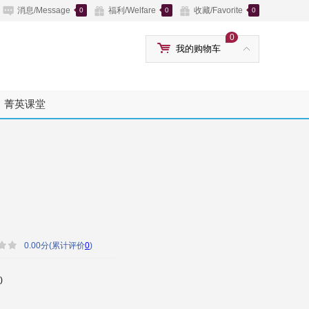
消息/Message
福利/Welfare
收藏/Favorite
0
0
0
0
我的购物车
菁英课堂
0.00分(累计评价
0
)
)