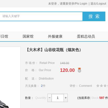
未登录，请重新登录/Pls Login
|
退出/Logout
请输入关键字
节日馆
国家馆
外服健康
蛋糕总动员
【大木术】山谷纹花瓶（烟灰色）
市 场 价： Retail Price
148.00
120.00
价 格： Our Price
配 送： Distribution
月兑换量：
2
件
评价： Comment
数量：
Quantity
(当前库存:
Stock
597
件