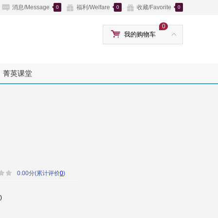
消息/Message
福利/Welfare
收藏/Favorite
0
0
0
0
我的购物车
菁英课堂
0.00分(累计评价
0
)
)