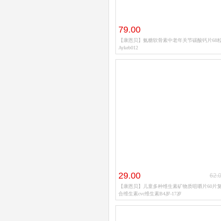
79.00
【康恩贝】氨糖软骨素中老年关节碳酸钙片68
Aykeb012
29.00
62.
【康恩贝】儿童多种维生素矿物质咀嚼片60片
合维生素cvc维生素B4岁-17岁