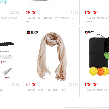
25.00
100.00
260.00
53.00
拖物车(YB05)
【88品类狂欢】【趣游帮】经典款棒球帽（S-
【趣游帮】 软弹簧炫彩
2311）
带B003-1
41.00
100.00
99.00
299.00
烤炉
【趣游帮】 绒纯色加厚长围巾(S-5002)
【趣游帮】木质匹克球套