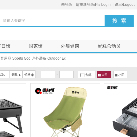
未登录，请重新登录/Pls Login
|
退出/Logout
请输入关键字
节日馆
国家馆
外服健康
蛋糕总动员
育用品 Sports Goods
户外装备 Outdoor Equipment
-
默认
销量
价格
包邮
大图
小图