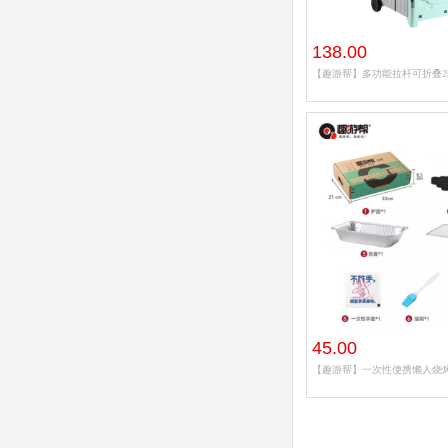
138.00
【趣游帮】多功能拉杆可折叠2轮
45.00
【趣游帮】一次性便携懒人烧