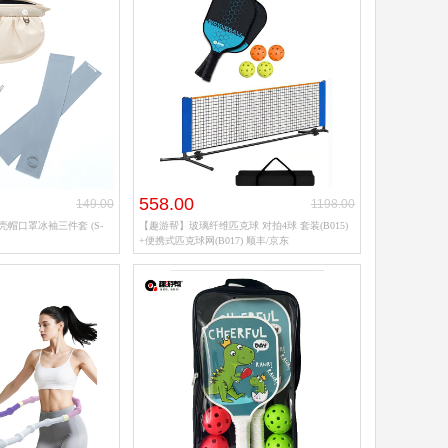
558.00
149.00
1198.00
帽口罩冰袖三件套 (S-
【趣游帮】玻璃纤维匹克球 对拍4球 套装(B015)
+便携式匹克球网(B017) 顺丰/京东