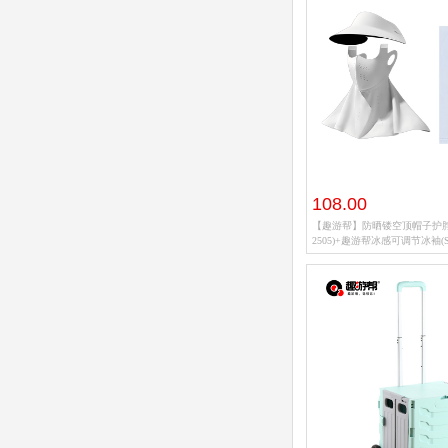
108.00
【趣游帮】防晒镂空顶帽子护脖
2505)+趣游帮冰感可调节冰袖(S-