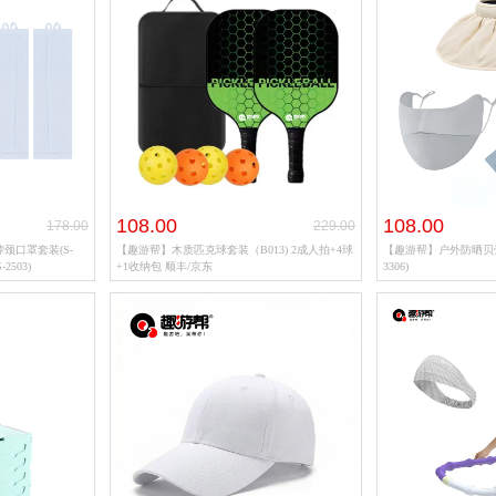
108.00
108.00
178.00
229.00
颈口罩套装(S-
【趣游帮】木质匹克球套装（B013) 2成人拍+4球
【趣游帮】户外防晒贝壳
2503)
+1收纳包 顺丰/京东
3306)