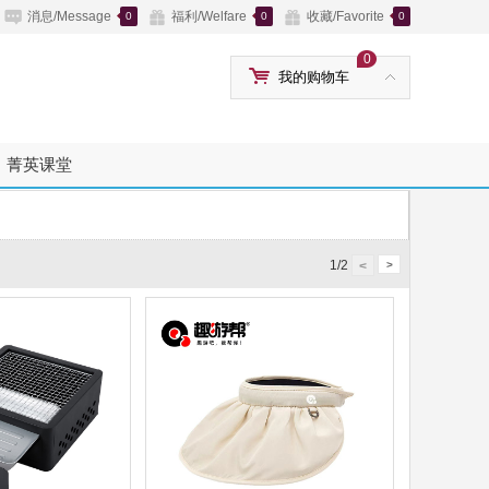
消息/Message
福利/Welfare
收藏/Favorite
0
0
0
0
我的购物车
菁英课堂
1/2
<
>