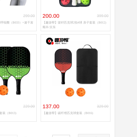
200.00
299.00
399.00
呼啦圈（B033）+速干发
【趣游帮】玻钎匹克球2拍4球 亲子套装（B012)
顺丰/京东
137.00
229.00
329.00
装（B013)
【趣游帮】碳纤维匹克球套装（B016)