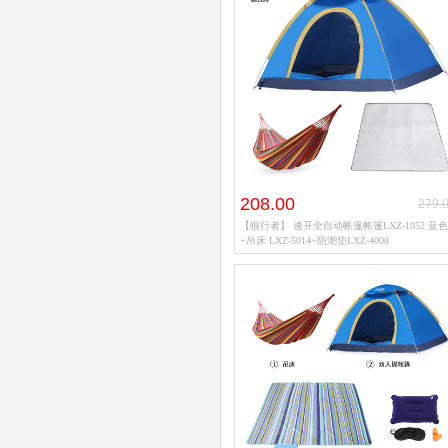
208.00
279.
【狼行者】 速开全自动帐篷帐篷LXZ-1052 蓝色
+吊床 LXZ-5014+防潮垫LXZ-4008