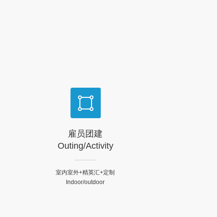
8
5
立于1984年，迄今快速发
展超30年。
9
6
.
7
8
9
.
雇员团建
Outing/Activity
室内室外+精英汇+定制
Indoor/outdoor