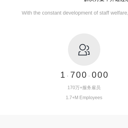
1
With the constant development of staff welfare,Y
2
3
4
5
0
6
1
7
0
0
0
0
0
,
,
2
8
1
1
1
1
1
170万+服务雇员
3
9
2
2
2
2
2
1.7+M Employees
4
.
3
3
3
3
3
5
170万+服务雇员
4
4
4
4
4
为25000余家企业的150万