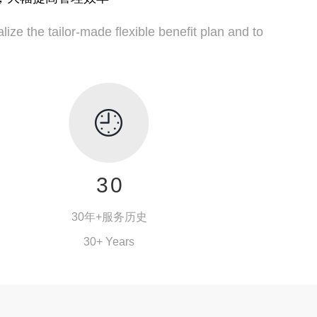
lize the tailor-made flexible benefit plan and to
0
1
2
3
0
4
1
30年+服务历史
5
2
30+ Years
6
3
外服历史
7
4
隶属于东浩兰生集团，成