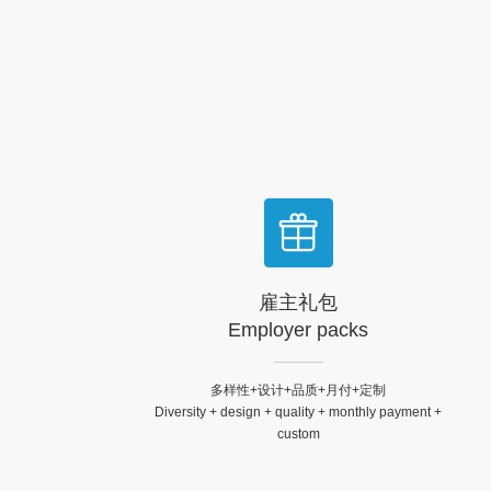
6
5
5
5
5
5
名员工提供高效服务，覆
盖各行各业。
7
6
6
6
6
6
8
7
7
7
7
7
9
8
8
8
8
8
.
9
9
9
9
9
.
.
.
.
.
雇主礼包
Employer packs
多样性+设计+品质+月付+定制
Diversity + design + quality + monthly payment +
custom