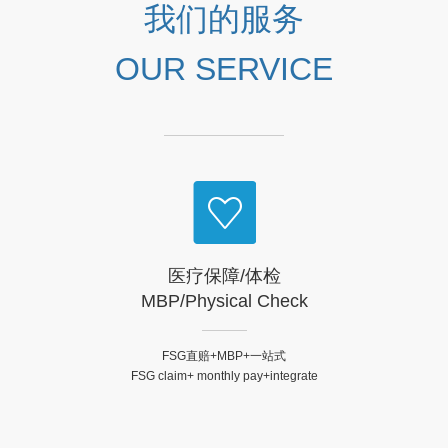
8
5
5
5
5
6
我们的服务
85%选择我们的各类服务或
位，2014年上海100强企业
达成合作。
第21位。
9
6
6
6
6
7
OUR SERVICE
.
7
7
7
7
8
8
8
8
8
9
9
9
9
9
.
.
.
.
.
医疗保障/体检
MBP/Physical Check
FSG直赔+MBP+一站式
FSG claim+ monthly pay+integrate