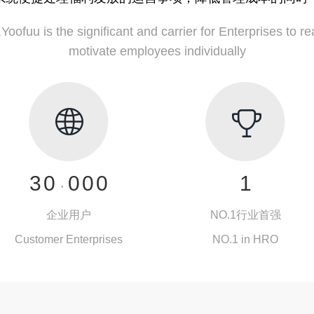
oofuu is the significant and carrier for Enterprises to rea
motivate employees individually
0
1
2
0
3
0
0
0
0
1
,
4
1
1
1
1
2
企业用户
NO.1行业首强
5
2
2
2
2
3
Customer Enterprises
NO.1 in HRO
6
3
3
3
3
4
7
服务企业
4
4
4
4
NO.1行业首强
5
在华世界前500强企业，
名列人力资源服务行业第1