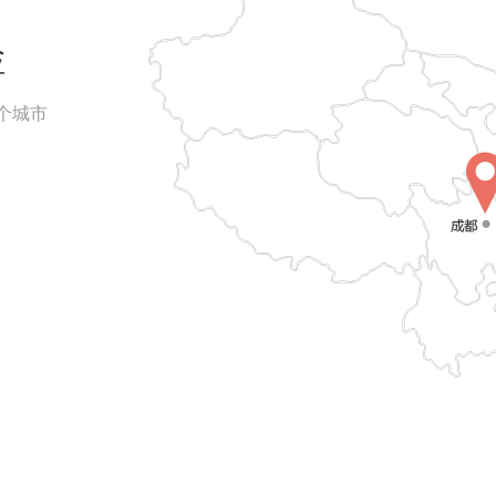
检
0个城市