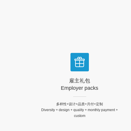
6
5
5
5
5
5
名员工提供高效服务，覆
盖各行各业。
7
6
6
6
6
6
8
7
7
7
7
7
9
8
8
8
8
8
.
9
9
9
9
9
.
.
.
.
.
雇主礼包
Employer packs
多样性+设计+品质+月付+定制
Diversity + design + quality + monthly payment +
custom