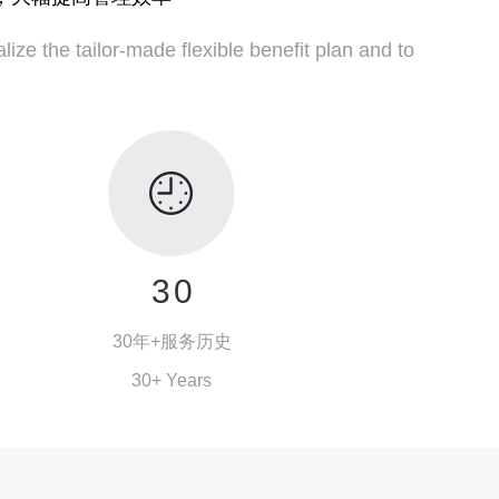
lize the tailor-made flexible benefit plan and to
0
1
2
3
0
4
1
30年+服务历史
5
2
30+ Years
6
3
外服历史
7
4
隶属于东浩兰生集团，成