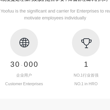
oofuu is the significant and carrier for Enterprises to rea
motivate employees individually
0
1
2
0
3
0
0
0
0
1
,
4
1
1
1
1
2
企业用户
NO.1行业首强
5
2
2
2
2
3
Customer Enterprises
NO.1 in HRO
6
3
3
3
3
4
7
服务企业
4
4
4
4
NO.1行业首强
5
在华世界前500强企业，
名列人力资源服务行业第1