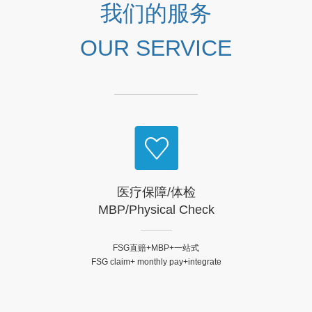
8
5
5
5
5
6
我们的服务
85%选择我们的各类服务或
位，2014年上海100强企业
达成合作。
第21位。
9
6
6
6
6
7
OUR SERVICE
.
7
7
7
7
8
8
8
8
8
9
9
9
9
9
.
.
.
.
.
医疗保障/体检
MBP/Physical Check
FSG直赔+MBP+一站式
FSG claim+ monthly pay+integrate