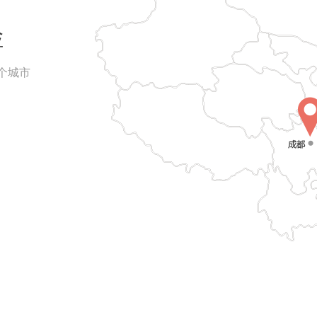
检
0个城市