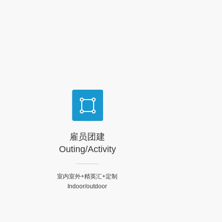
8
5
立于1984年，迄今快速发
展超30年。
9
6
.
7
8
9
.
雇员团建
Outing/Activity
室内室外+精英汇+定制
Indoor/outdoor