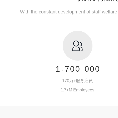
1
With the constant development of staff welfare,Y
2
3
4
5
0
6
1
7
0
0
0
0
0
,
,
2
8
1
1
1
1
1
170万+服务雇员
3
9
2
2
2
2
2
1.7+M Employees
4
.
3
3
3
3
3
5
170万+服务雇员
4
4
4
4
4
为25000余家企业的150万